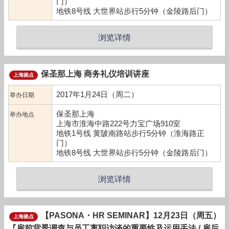
门）
地铁8号线 大世界站步行5分钟（金陵路后门）
浏览详情
保圣那上海 商务礼仪培训讲座
上海拠点
2017年1月24日（周二）
举办日期
保圣那上海
举办地点
上海市淮海中路222号力宝广场910室
地铁1号线 黄陂南路站步行5分钟（淮海路正
门）
地铁8号线 大世界站步行5分钟（金陵路后门）
浏览详情
【PASONA・HR SEMINAR】12月23日（周五）
上海拠点
『雇前背景调查与员工离职访谈的重要性及运用手法 / 雇后