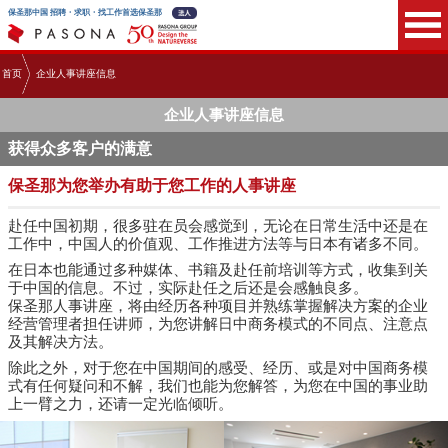
保圣那中国 招聘・求职・找工作首选保圣那
首页
企业人事讲座信息
企业人事讲座信息
获得众多客户的满意
保圣那为您举办有助于您工作的人事讲座
赴任中国初期，很多驻在员会感觉到，无论在日常生活中还是在
工作中，中国人的价值观、工作推进方法等与日本有诸多不同。
在日本也能通过多种媒体、书籍及赴任前培训等方式，收集到关
于中国的信息。不过，实际赴任之后还是会感触良多。
保圣那人事讲座，将由经历各种项目并熟练掌握解决方案的企业
经营管理者担任讲师，为您讲解日中商务模式的不同点、注意点
及其解决方法。
除此之外，对于您在中国期间的感受、经历、或是对中国商务模
式有任何疑问和不解，我们也能为您解答，为您在中国的事业助
上一臂之力，还请一定光临倾听。