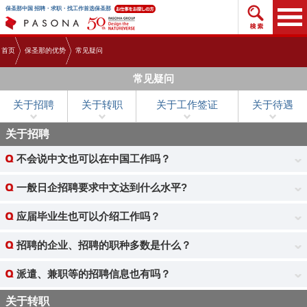
搜索招
保圣那中国 招聘・求职・找工作首选保圣那
首页
保圣那的优势
常见疑问
常见疑问
关于招聘
关于转职
关于工作签证
关于待遇
关于招聘
不会说中文也可以在中国工作吗？
一般日企招聘要求中文达到什么水平?
应届毕业生也可以介绍工作吗？
招聘的企业、招聘的职种多数是什么？
派遣、兼职等的招聘信息也有吗？
关于转职