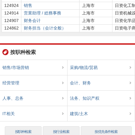
124924
销售
上海市
日资化工
124914
営業助理 / 総務事務
上海市
日资机械
124907
财务会计
上海市
日资化学
124862
财务担当（会计全般）
上海市
日资电子
按职种检索
销售/市场营销
采购/物流/贸易
经营管理
会计、财务
人事、总务
法务、知识产权
IT相关
建筑/土木
按职种检索
按行业检索
按优先条件检索