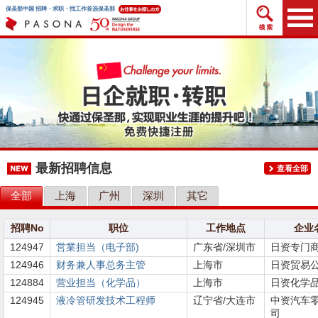
搜索招
保圣那中国 招聘・求职・找工作首选保圣那
最新招聘信息
查看全部
全部
上海
广州
深圳
其它
招聘No
职位
工作地点
企业
124947
営業担当（电子部)
广东省/深圳市
日资专门
124946
财务兼人事总务主管
上海市
日资贸易
124884
营业担当（化学品）
上海市
日资化学
124945
液冷管研发技术工程师
辽宁省/大连市
中资汽车
司