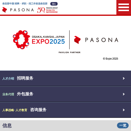
保圣那中国 招聘・求职・找工作首选保圣那
招聘服务
人才介绍
外包服务
业务代理
咨询服务
人事战略･人才教育
信息
一览