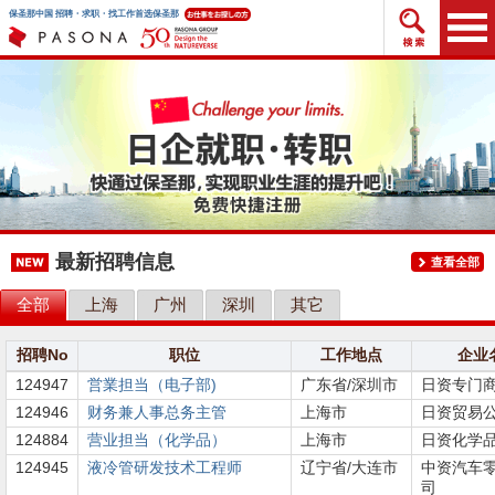
搜索招
保圣那中国 招聘・求职・找工作首选保圣那
最新招聘信息
查看全部
全部
上海
广州
深圳
其它
招聘No
职位
工作地点
企业
124947
営業担当（电子部)
广东省/深圳市
日资专门
124946
财务兼人事总务主管
上海市
日资贸易
124884
营业担当（化学品）
上海市
日资化学
124945
液冷管研发技术工程师
辽宁省/大连市
中资汽车
司