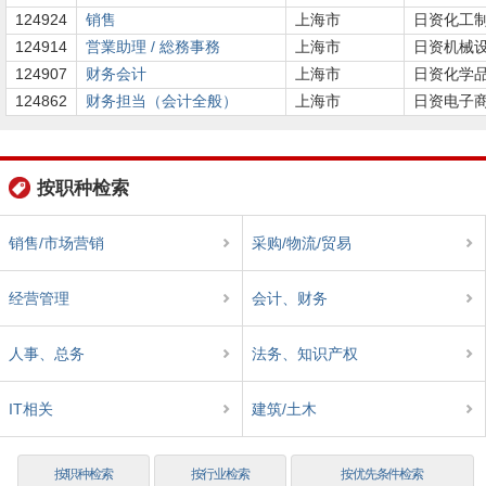
124924
销售
上海市
日资化工
124914
営業助理 / 総務事務
上海市
日资机械
124907
财务会计
上海市
日资化学
124862
财务担当（会计全般）
上海市
日资电子
按职种检索
销售/市场营销
采购/物流/贸易
经营管理
会计、财务
人事、总务
法务、知识产权
IT相关
建筑/土木
按职种检索
按行业检索
按优先条件检索