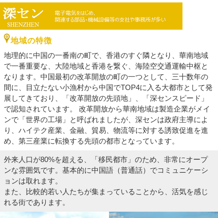
地域の特徴
地理的に中国の一番南の町で、香港のすぐ隣となり、華南地域
で一番重要な、大陸地域と香港を繋ぐ、海陸空交通運輸中枢と
なります。中国最初の改革開放の町の一つとして、三十数年の
間に、目立たない小漁村から中国でTOP4に入る大都市として発
展してきており、「改革開放の先頭地」、「深センスピード」
で認知されています。 改革開放から華南地域は製造企業がメイ
ンで「世界の工場」と呼ばれましたが、深センは政府主導によ
り、ハイテク産業、金融、貿易、物流等に対する誘致促進を進
め、第三産業に転換する先頭の都市となっています。
外来人口が80%を超える、「移民都市」のため、非常にオープ
ンな雰囲気です。基本的に中国語（普通話）でコミュニケーシ
ョンは取れます。
また、比較的若い人たちが集まっていることから、活気を感じ
れる街であります。