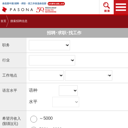
搜索招
保圣那中国 招聘・求职・找工作首选保圣那
首页
搜索招聘信息
招聘･求职･找工作
职务
行业
工作地点
语种
语言水平
水平
～5000
希望月收入
(額面)(元)