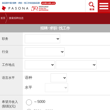
搜索招
保圣那中国 招聘・求职・找工作首选保圣那
首页
搜索招聘信息
招聘･求职･找工作
职务
行业
工作地点
语种
语言水平
水平
～5000
希望月收入
(額面)(元)