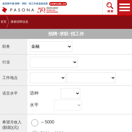
搜索招
保圣那中国 招聘・求职・找工作首选保圣那
首页
搜索招聘信息
招聘･求职･找工作
职务
行业
工作地点
语种
语言水平
水平
～5000
希望月收入
(額面)(元)