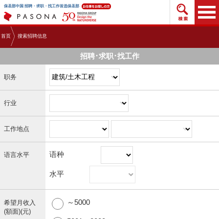
搜索招
保圣那中国 招聘・求职・找工作首选保圣那
首页
搜索招聘信息
招聘･求职･找工作
职务
行业
工作地点
语种
语言水平
水平
～5000
希望月收入
(額面)(元)