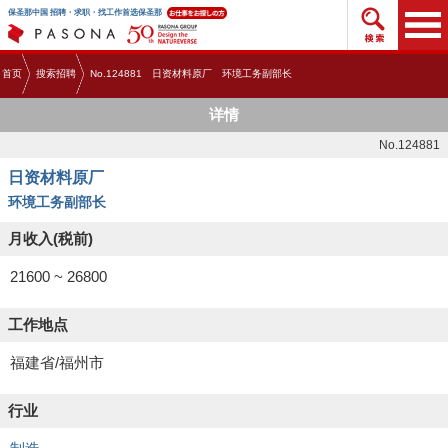
搜索招
保圣那中国 招聘・求职・找工作首选保圣那
首页
搜索招聘
No.124881 日资材料原厂 环境工务副部长
详情
No.124881
日资材料原厂
环境工务副部长
月收入(税前)
21600 ~ 26800
工作地点
福建省/福州市
行业