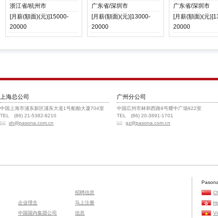
浙江省/杭州市
广东省/深圳市
广东省/深圳市
[月薪(額面)(元)]15000-
[月薪(額面)(元)]13000-
[月薪(額面)(元)]1
20000
20000
20000
上海总公司
广州分公司
中国上海市浦东新区浦东大道1号船舶大厦704室
中国広州市林和西路9号耀中广场922室
TEL (86) 21-5382-8210
TEL (86) 20-3891-1701
sh@pasona.com.cn
gz@pasona.com.cn
Pasona
招聘信息
C
企业理念
马上注册
H
中国国内集团公司
信息
V