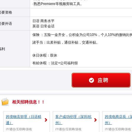
·熟悉Premiere等视频剪辑工具。
必要资格
日语 商务水平
必要外语
英语 日常会话
保険 ：五险一金齐全，公积金为公司10%，个人10%的缴纳比
諸手当：出差补贴，通信补贴，交通补贴。
福利
休日休暇：双休
有給休暇 ：法定+公司福利假
相关招聘信息！！
跨境物流管理（日语精
客户成功经理（深圳/杭
跨境电商店長（深
通）
州）
州）
IT/通信/互联网/游戏
IT/通信/互联网/游戏
IT/通信/互联网/游戏