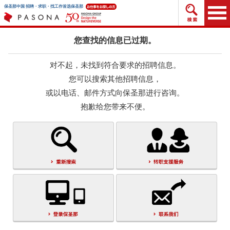
搜索招
保圣那中国 招聘・求职・找工作首选保圣那
您查找的信息已过期。
对不起，未找到符合要求的招聘信息。
您可以搜索其他招聘信息，
或以电话、邮件方式向保圣那进行咨询。
抱歉给您带来不便。