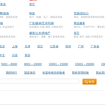
服务业
其它
联网/游戏
制造
贸易/进出口
网络、游戏及其他
电子、机械、化工、服装及其他
商品、原材料及零部件的贸易
运输
广告/媒体/艺术/印刷
商业服务
运､空运及其它
信息通信､出版､教育､印刷及其它
旅行社、不动产中介、餐饮及
建筑/土木/房地产
其它
融资租赁及其他
建筑设计、测量、施工管理及其他
教育､医疗､福利､护理及其它
北京
上海
天津
其它
江苏省
苏州
广州
广东省
中文
日语
英语
5001～8000
8001～10000
10001～15000
15001～20000
20
我想转行
我是海归
欢迎有相关经验者
我有管理经验
我会英