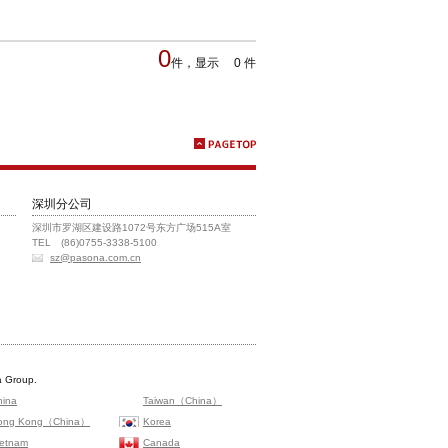
0
件，显示 0 件
深圳分公司
深圳市罗湖区建设路1072号东方广场515A室
TEL (86)0755-3338-5100
sz@pasona.com.cn
 Group.
hina
Taiwan（China）
ong Kong（China）
Korea
ietnam
Canada