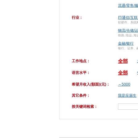
流通/零售/
行业：
IT/通信/互
软硬件、系统
物流/仓储/
铁路､陆运､海
金融/银行
银行、证券、
全部
工作地点：
全部
语言水平：
希望月收入(額面)(元)：
～5000
其它条件：
我是应届生
按关键词检索：