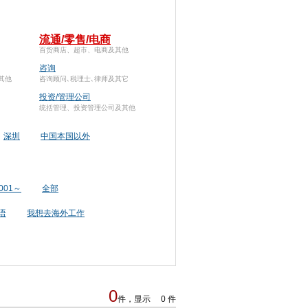
流通/零售/电商
百货商店、超市、电商及其他
咨询
其他
咨询顾问､税理士､律师及其它
投资/管理公司
统括管理、投资管理公司及其他
深圳
中国本国以外
001～
全部
语
我想去海外工作
0
件，显示 0 件