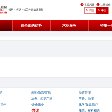
常见问题
注册流程
招聘・求职・找工作首选保圣那
日文
中文
息
保圣那的优势
求职服务
特集一
销
采购/物流/贸易
经营管理
法务、知识产权
事务、助理
半导体
机械/设备
化学/食品/医疗
咨询
服装、布料相关