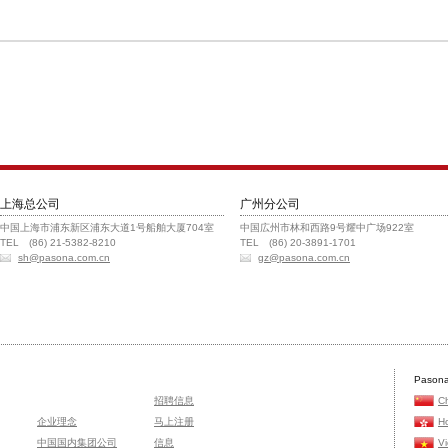
上海总公司
广州分公司
中国上海市浦东新区浦东大道1号船舶大厦704室
中国広州市林和西路9号耀中广场922室
TEL (86) 21-5382-8210
TEL (86) 20-3891-1701
sh@pasona.com.cn
gz@pasona.com.cn
Pasona
招聘信息
C
企业理念
马上注册
H
中国国内集团公司
信息
V