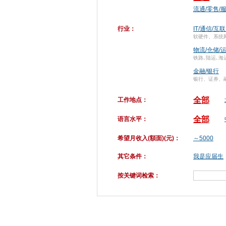
流通/零售/
行业：
IT/通信/互
软硬件、系统
物流/仓储/
铁路､陆运､海
金融/银行
银行、证券、
全部
工作地点：
全部
语言水平：
希望月收入(額面)(元)：
～5000
其它条件：
我是应届生
按关键词检索：