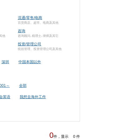
流通/零售/电商
百货商店、超市、电商及其他
咨询
其他
咨询顾问､税理士､律师及其它
投资/管理公司
统括管理、投资管理公司及其他
深圳
中国本国以外
001～
全部
会英语
我想去海外工作
0
件，显示 0 件