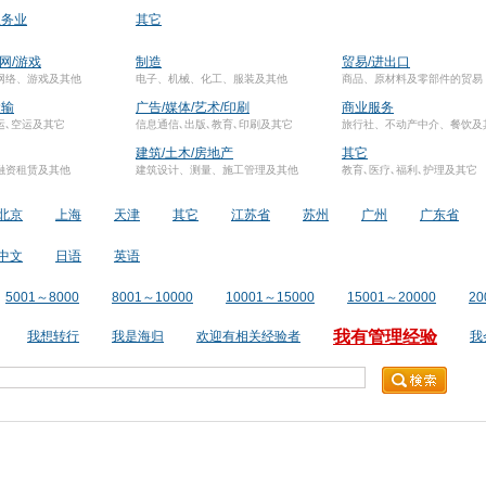
服务业
其它
联网/游戏
制造
贸易/进出口
网络、游戏及其他
电子、机械、化工、服装及其他
商品、原材料及零部件的贸易
运输
广告/媒体/艺术/印刷
商业服务
运､空运及其它
信息通信､出版､教育､印刷及其它
旅行社、不动产中介、餐饮及
建筑/土木/房地产
其它
融资租赁及其他
建筑设计、测量、施工管理及其他
教育､医疗､福利､护理及其它
北京
上海
天津
其它
江苏省
苏州
广州
广东省
中文
日语
英语
5001～8000
8001～10000
10001～15000
15001～20000
20
我有管理经验
我想转行
我是海归
欢迎有相关经验者
我