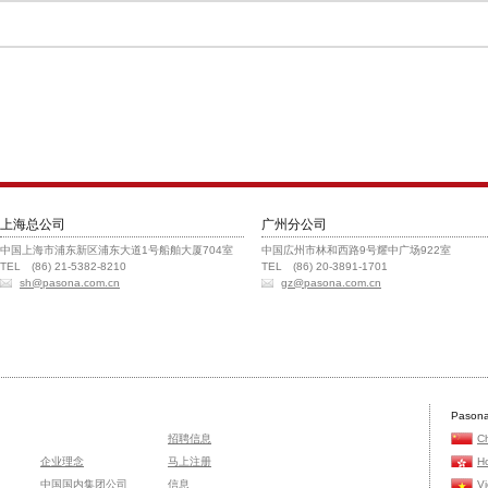
上海总公司
广州分公司
中国上海市浦东新区浦东大道1号船舶大厦704室
中国広州市林和西路9号耀中广场922室
TEL (86) 21-5382-8210
TEL (86) 20-3891-1701
sh@pasona.com.cn
gz@pasona.com.cn
Pasona
招聘信息
C
企业理念
马上注册
H
中国国内集团公司
信息
V