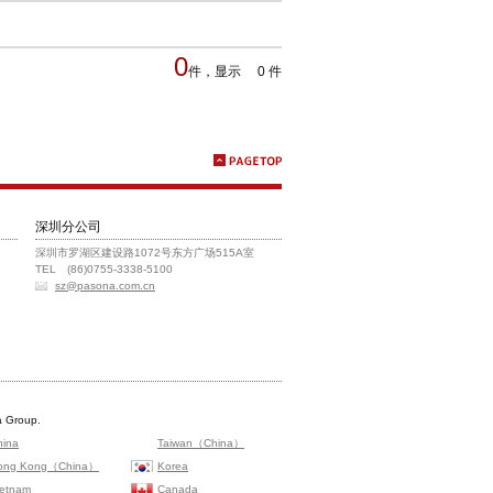
0
件，显示 0 件
深圳分公司
深圳市罗湖区建设路1072号东方广场515A室
TEL (86)0755-3338-5100
sz@pasona.com.cn
 Group.
hina
Taiwan（China）
ong Kong（China）
Korea
ietnam
Canada