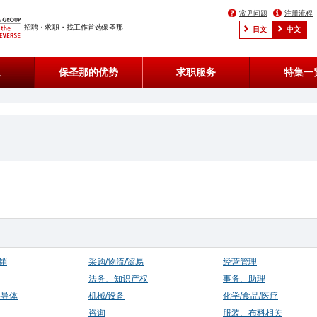
常见问题
注册流程
招聘・求职・找工作首选保圣那
日文
中文
息
保圣那的优势
求职服务
特集一
销
采购/物流/贸易
经营管理
法务、知识产权
事务、助理
半导体
机械/设备
化学/食品/医疗
咨询
服装、布料相关