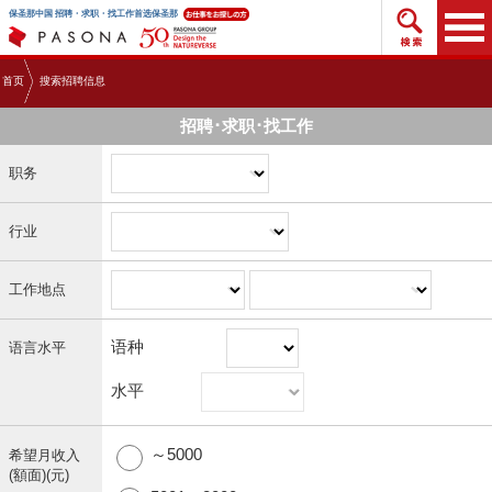
搜索招
保圣那中国 招聘・求职・找工作首选保圣那
首页
搜索招聘信息
招聘･求职･找工作
职务
行业
工作地点
语种
语言水平
水平
～5000
希望月收入
(額面)(元)