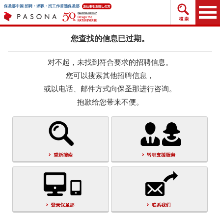
搜索招
保圣那中国 招聘・求职・找工作首选保圣那
您查找的信息已过期。
对不起，未找到符合要求的招聘信息。
您可以搜索其他招聘信息，
或以电话、邮件方式向保圣那进行咨询。
抱歉给您带来不便。