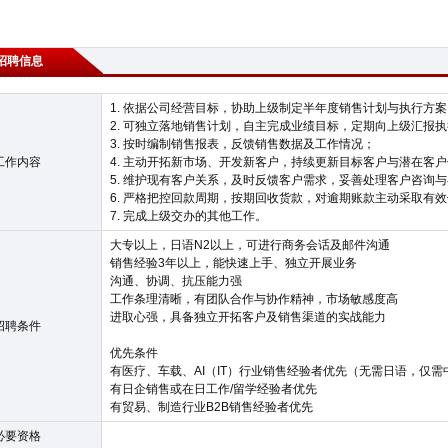
招聘信息
1. 依据公司经营目标，协助上级制定半年度销售计划与执行方案
2. 可独立落地销售计划，自主完成业绩目标，定期向上级汇报
3. 按时编制销售报表，反馈销售数据及工作情况；
工作内容
4. 主动开拓新市场、开发新客户，持续更新目标客户与潜在客
5. 维护现有客户关系，及时反馈客户需求，妥善处理客户咨询
6. 严格把控回款周期，按期回收货款，对逾期账款主动采取有
7. 完成上级交办的其他工作。
大专以上，日语N2以上，可进行商务会话及邮件沟通
销售经验3年以上，能快速上手、独立开展业务
沟通、协调、抗压能力强
工作条理清晰，有团队合作与协作精神，市场敏感度高
进取心强，具备独立开拓客户及销售渠道的实战能力
招聘条件
优先条件
有医疗、车载、AI（IT）行业销售经验者优先（无需日语，仅需
有日企销售或在日工作/留学经验者优先
有贸易、制造行业B2B销售经验者优先
必要资格