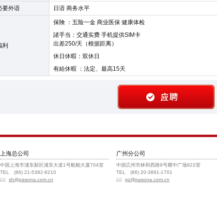
必要外语
日语 商务水平
保険 ：五险一金 商业医保 健康体检
諸手当：交通实费 手机提供SIM卡
出差250/天（根据距离）
福利
休日休暇：双休日
有給休暇 ：法定、最高15天
上海总公司
广州分公司
中国上海市浦东新区浦东大道1号船舶大厦704室
中国広州市林和西路9号耀中广场922室
TEL (86) 21-5382-8210
TEL (86) 20-3891-1701
sh@pasona.com.cn
gz@pasona.com.cn