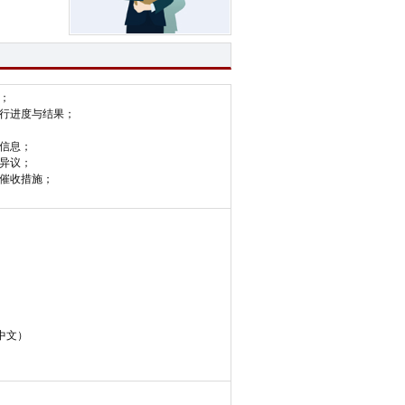
；
执行进度与结果；
户信息；
与异议；
效催收措施；
中文）