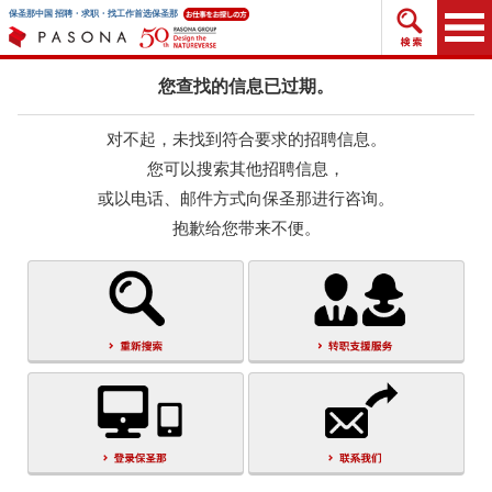
搜索招
保圣那中国 招聘・求职・找工作首选保圣那
您查找的信息已过期。
对不起，未找到符合要求的招聘信息。
您可以搜索其他招聘信息，
或以电话、邮件方式向保圣那进行咨询。
抱歉给您带来不便。