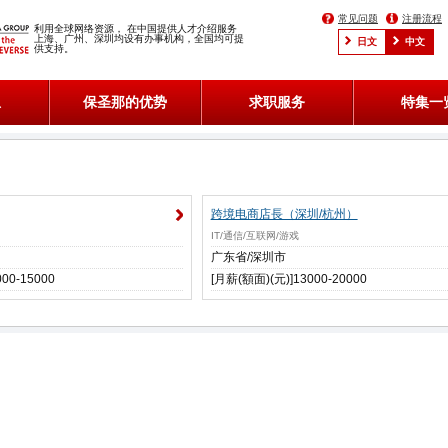
常见问题
注册流程
利用全球网络资源， 在中国提供人才介绍服务
上海、广州、深圳均设有办事机构，全国均可提
日文
中文
供支持。
息
保圣那的优势
求职服务
特集一
跨境电商店長（深圳/杭州）
IT/通信/互联网/游戏
广东省/深圳市
00-15000
[月薪(額面)(元)]13000-20000