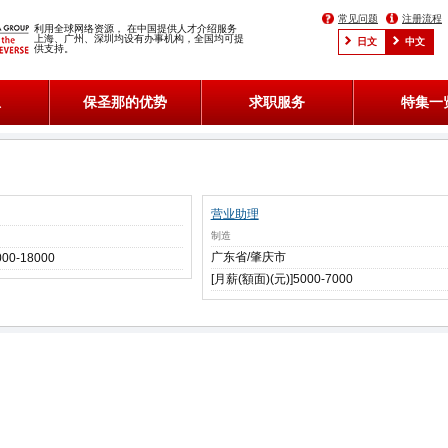
常见问题
注册流程
利用全球网络资源， 在中国提供人才介绍服务
上海、广州、深圳均设有办事机构，全国均可提
日文
中文
供支持。
息
保圣那的优势
求职服务
特集一
营业助理
制造
广东省/肇庆市
00-18000
[月薪(額面)(元)]5000-7000