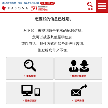
搜索招
保圣那中国 招聘・求职・找工作首选保圣那
您查找的信息已过期。
对不起，未找到符合要求的招聘信息。
您可以搜索其他招聘信息，
或以电话、邮件方式向保圣那进行咨询。
抱歉给您带来不便。