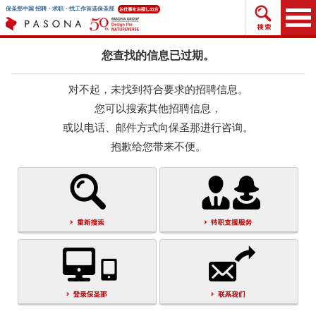
搜索招
保圣那中国 招聘・求职・找工作首选保圣那
您查找的信息已过期。
对不起，未找到符合要求的招聘信息。
您可以搜索其他招聘信息，
或以电话、邮件方式向保圣那进行咨询。
抱歉给您带来不便。