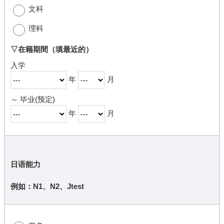
文科
理科
▽在籍期間
（填最近的）
入学
年
月
～ 毕业(预定)
年
月
日语能力
例如：N1、N2、Jtest