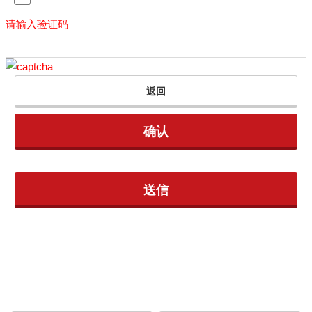
3. 用户在本网站上登录记载或上传虚假信息、进行其它违法操作、损害他人
请输入验证码
合法权益或者有其它影响本网站正常运行或者影响保圣那正常经营的行为
的，保圣那有权不经事先通知或催告而直接取消该用户的使用资格，删除其
所有信息和资料，停止为其提供服务，因此导致保圣那或者第三方遭受损害
的，该用户应当承担全部赔偿责任。
4. 本网站用户必须年满18周岁，18周岁以下用户所做的注册登录不作为有
效的登录，保圣那有权不提供服务或删除相关信息。用户隐瞒年龄进行登录
的，用户或者未成年用户的监护人应当对因此造成的损害承担全部责任。
5. 用户在使用本网站过程中，不得实施以下禁止行为，否则一切后果由用户
本人承担。保圣那有权立即停止为其提供服务，并可以立即删除其账户及个
人信息等。
1) 不得由非本人用户进行注册或者登录；
2) 不得记载或上传虚假信息、虚假文件或不当信息；
3) 不得侵犯他人的隐私或其他合法权益；
4) 不得将通过本服务获取的信息采取复制、出售、出版以及其他任何方式用
于超出本服务利用范围的行为。
5) 基于使用本服务获得的信息应在本服务的范围内使用，用户不得将该些信
息随意向任何第三方公开。
6) 不得使用在本服务过程中获取的信息，从事非以本服务为目的的行为，或