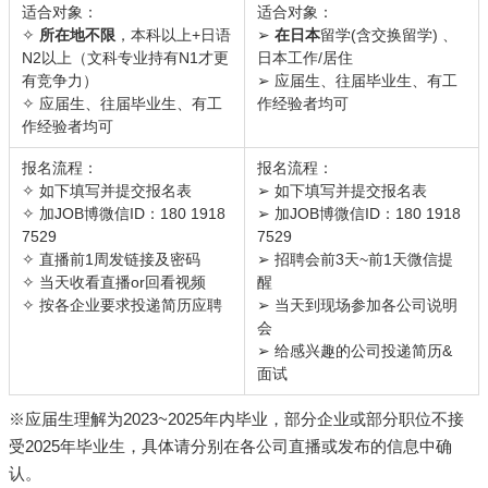
适合对象：
适合对象：
✧
所在地不限
，本科以上+日语
➢
在日本
留学(含交换留学) 、
N2以上（文科专业持有N1才更
日本工作/居住
有竞争力）
➢ 应届生、往届毕业生、有工
✧ 应届生、往届毕业生、有工
作经验者均可
作经验者均可
报名流程：
报名流程：
✧ 如下填写并提交报名表
➢ 如下填写并提交报名表
✧ 加JOB博微信ID：180 1918
➢ 加JOB博微信ID：180 1918
7529
7529
✧ 直播前1周发链接及密码
➢ 招聘会前3天~前1天微信提
✧ 当天收看直播or回看视频
醒
✧ 按各企业要求投递简历应聘
➢ 当天到现场参加各公司说明
会
➢ 给感兴趣的公司投递简历&
面试
※应届生理解为2023~2025年内毕业，部分企业或部分职位不接
受2025年毕业生，具体请分别在各公司直播或发布的信息中确
认。