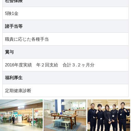
社会保険
5険1金
諸手当等
職責に応じた各種手当
賞与
2016年度実績 年２回支給 合計３.２ヶ月分
福利厚生
定期健康診断