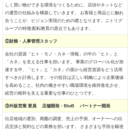
しく買い物ができる環境をつくるために、店頭やネットなど
の運営の仕組みを構築していきます。 お客様と商品とに触れ
合うことが、ビジョン実現のための礎となります。ニトリグ
ループの特徴:配転教育の原点でもあります。
②財務・人事管理スタッフ
会社の資源「ヒト・モノ・カネ・情報」の中の「ヒト」と
「カネ」を支える仕事を担います。 事業のグローバル化が加
速する中、「ヒト」と「カネ」の面から経営資源をどう活用
すべきか計画します。 その役目は正しい戦略により企業価値
を高めること。社内の働きやすい職場環境を維持進化させ、
経営の根幹を支える重要な仕事のひとつです。
③外販営業 要員
店舗開発・BtoB
パートナー開発
出店地域の選別、商圏の調査、売上の予測、オーナーへの出
店交渉と契約などの業務を担います。 さまざまな手段を駆使