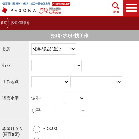
搜索招
保圣那中国 招聘・求职・找工作首选保圣那
首页
搜索招聘信息
招聘･求职･找工作
职务
行业
工作地点
语种
语言水平
水平
～5000
希望月收入
(額面)(元)