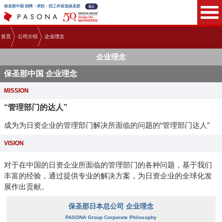
保圣那中国 招聘・求职・找工作首选保圣那
首页
公司介绍
企业理念
企业理念
保圣那中国 企业理念
MISSION
“管理部门的达人”
成为为日资企业的管理部门解决
所面临的问题的“管理部门达人”
VISION
对于在中国的日资企业所面临的管理部门的各种问题，
基于我们
丰富的经验，通过提供专业的解决方案，
为日资企业的全球化发
展作出贡献。
保圣那日本总公司 企业理念
PASONA Group Corporate Philosophy