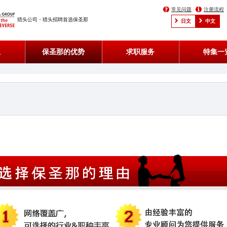
常见问题
注册流程
猎头公司・猎头招聘首选保圣那
日文
中文
息
保圣那的优势
求职服务
特集一