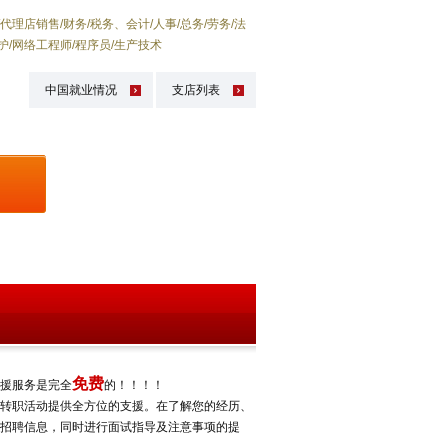
代理店销售/财务/税务、会计/人事/总务/劳务/法
护/网络工程师/程序员/生产技术
中国就业情况
支店列表
免费
援服务是完全
的！！！！
职活动提供全方位的支援。在了解您的经历、
招聘信息，同时进行面试指导及注意事项的提