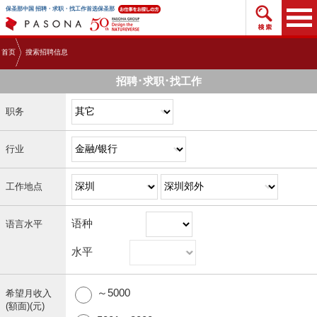
搜索招
保圣那中国 招聘・求职・找工作首选保圣那
首页
搜索招聘信息
招聘･求职･找工作
职务
行业
工作地点
语种
语言水平
水平
～5000
希望月收入
(額面)(元)