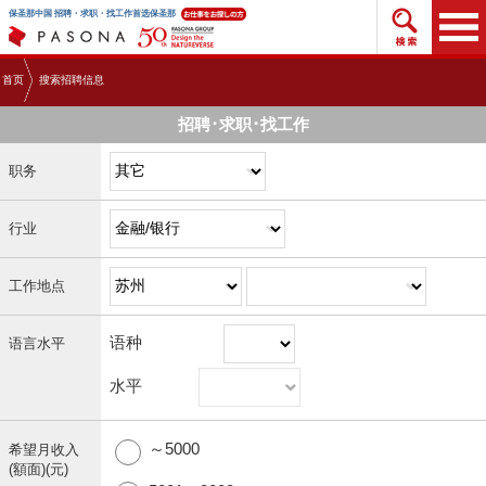
搜索招
保圣那中国 招聘・求职・找工作首选保圣那
首页
搜索招聘信息
招聘･求职･找工作
职务
行业
工作地点
语种
语言水平
水平
～5000
希望月收入
(額面)(元)