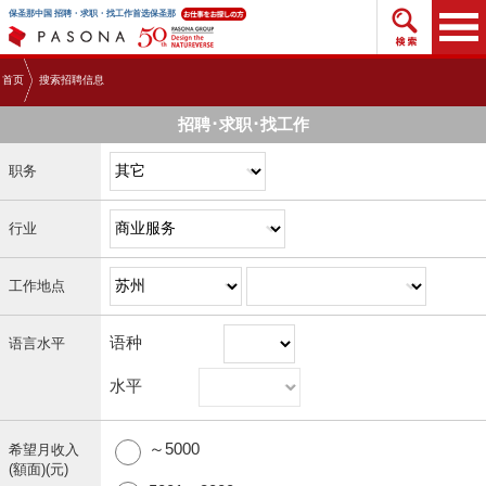
搜索招
保圣那中国 招聘・求职・找工作首选保圣那
首页
搜索招聘信息
招聘･求职･找工作
职务
行业
工作地点
语种
语言水平
水平
～5000
希望月收入
(額面)(元)