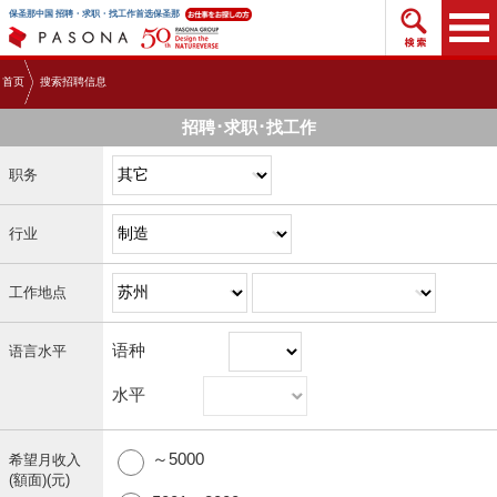
搜索招
保圣那中国 招聘・求职・找工作首选保圣那
首页
搜索招聘信息
招聘･求职･找工作
职务
行业
工作地点
语种
语言水平
水平
～5000
希望月收入
(額面)(元)