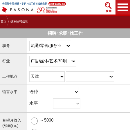
搜索招
保圣那中国 招聘・求职・找工作首选保圣那
首页
搜索招聘信息
招聘･求职･找工作
职务
行业
工作地点
语种
语言水平
水平
～5000
希望月收入
(額面)(元)