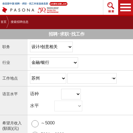
搜索招
保圣那中国 招聘・求职・找工作首选保圣那
首页
搜索招聘信息
招聘･求职･找工作
职务
行业
工作地点
语种
语言水平
水平
～5000
希望月收入
(額面)(元)