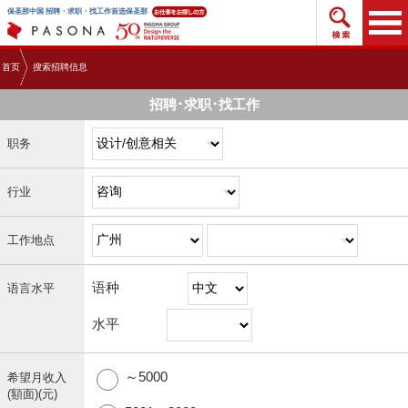
搜索招
保圣那中国 招聘・求职・找工作首选保圣那
首页
搜索招聘信息
招聘･求职･找工作
职务
行业
工作地点
语种
语言水平
水平
～5000
希望月收入
(額面)(元)