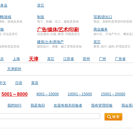
服务业
其它
联网/游戏
制造
贸易/进出口
网络、游戏及其他
电子、机械、化工、服装及其他
商品、原材料及零部件的贸易
广告/媒体/艺术/印刷
运输
商业服务
运､空运及其它
信息通信､出版､教育､印刷及其它
旅行社、不动产中介、餐饮及
建筑/土木/房地产
其它
融资租赁及其他
建筑设计、测量、施工管理及其他
教育､医疗､福利､护理及其它
天津
北京
上海
其它
江苏省
苏州
广州
广东省
天津郊外
中文
日语
英语
5001～8000
8001～10000
10001～15000
15001～20000
我想转行
我是海归
欢迎有相关经验者
我有管理经验
我会英