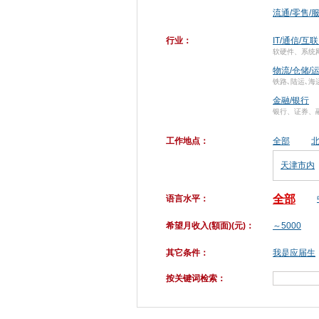
流通/零售/
行业：
IT/通信/互
软硬件、系统
物流/仓储/
铁路､陆运､海
金融/银行
银行、证券、
工作地点：
全部
天津市内
全部
语言水平：
希望月收入(額面)(元)：
～5000
其它条件：
我是应届生
按关键词检索：