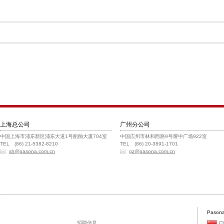
上海总公司
广州分公司
中国上海市浦东新区浦东大道1号船舶大厦704室
中国広州市林和西路9号耀中广场922室
TEL (86) 21-5382-8210
TEL (86) 20-3891-1701
sh@pasona.com.cn
gz@pasona.com.cn
Pasona
招聘信息
C