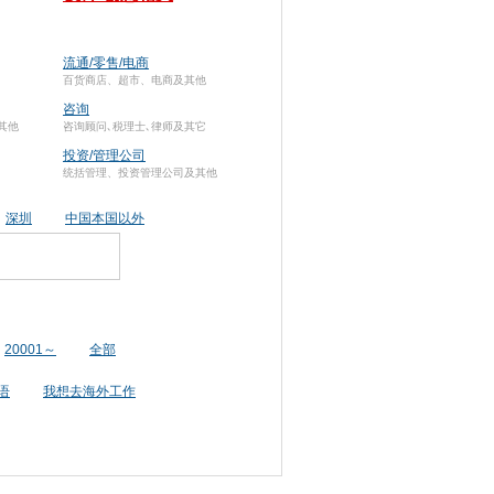
流通/零售/电商
百货商店、超市、电商及其他
咨询
其他
咨询顾问､税理士､律师及其它
投资/管理公司
统括管理、投资管理公司及其他
深圳
中国本国以外
20001～
全部
语
我想去海外工作