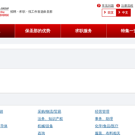
常见问题
注册流程
招聘・求职・找工作首选保圣那
日文
中文
息
保圣那的优势
求职服务
特集一
销
采购/物流/贸易
经营管理
法务、知识产权
事务、助理
半导体
机械/设备
化学/食品/医疗
咨询
服装、布料相关