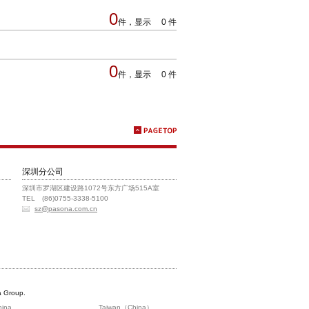
0
件，显示 0 件
0
件，显示 0 件
深圳分公司
深圳市罗湖区建设路1072号东方广场515A室
TEL (86)0755-3338-5100
sz@pasona.com.cn
 Group.
hina
Taiwan（China）