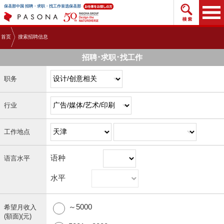
搜索招
保圣那中国 招聘・求职・找工作首选保圣那
首页
搜索招聘信息
招聘･求职･找工作
职务
行业
工作地点
语种
语言水平
水平
～5000
希望月收入
(額面)(元)