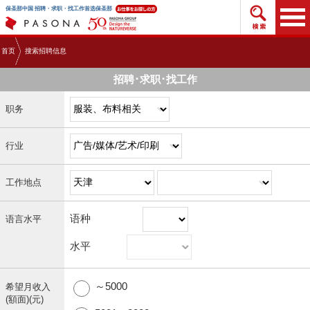
搜索招
保圣那中国 招聘・求职・找工作首选保圣那
首页
搜索招聘信息
招聘･求职･找工作
职务
行业
工作地点
语种
语言水平
水平
～5000
希望月收入
(額面)(元)