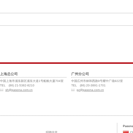
上海总公司
广州分公司
中国上海市浦东新区浦东大道1号船舶大厦704室
中国広州市林和西路9号耀中广场922室
TEL (86) 21-5382-8210
TEL (86) 20-3891-1701
sh@pasona.com.cn
gz@pasona.com.cn
Pasona
招聘信息
C