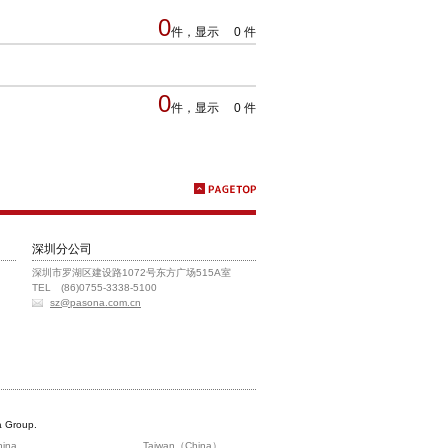
0
件，显示 0 件
0
件，显示 0 件
深圳分公司
深圳市罗湖区建设路1072号东方广场515A室
TEL (86)0755-3338-5100
sz@pasona.com.cn
 Group.
hina
Taiwan（China）