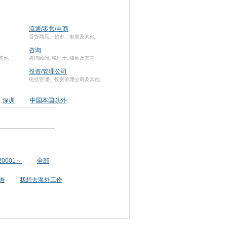
流通/零售/电商
百货商店、超市、电商及其他
咨询
其他
咨询顾问､税理士､律师及其它
投资/管理公司
统括管理、投资管理公司及其他
深圳
中国本国以外
20001～
全部
语
我想去海外工作