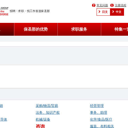
常见问题
注册流程
招聘・求职・找工作首选保圣那
日文
中文
息
保圣那的优势
求职服务
特集一
销
采购/物流/贸易
经营管理
法务、知识产权
事务、助理
半导体
机械/设备
化学/食品/医疗
咨询
服装、布料相关