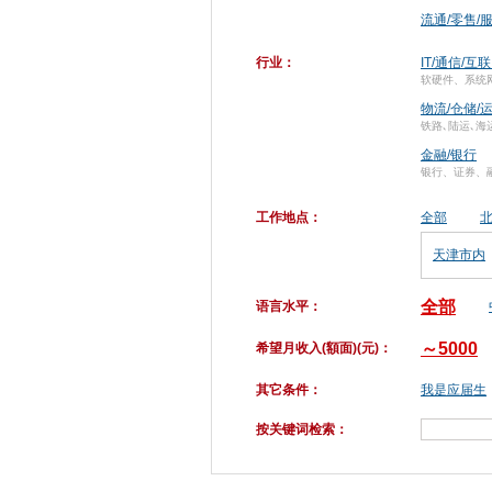
流通/零售/
行业：
IT/通信/互
软硬件、系统
物流/仓储/
铁路､陆运､海
金融/银行
银行、证券、
工作地点：
全部
天津市内
全部
语言水平：
～5000
希望月收入(額面)(元)：
其它条件：
我是应届生
按关键词检索：