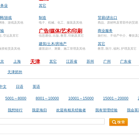
服务业
其它
联网/游戏
制造
贸易/进出口
网络、游戏及其他
电子、机械、化工、服装及其他
商品、原材料及零部件的贸易
广告/媒体/艺术/印刷
运输
商业服务
运､空运及其它
信息通信､出版､教育､印刷及其它
旅行社、不动产中介、餐饮及
建筑/土木/房地产
其它
融资租赁及其他
建筑设计、测量、施工管理及其他
教育､医疗､福利､护理及其它
天津
北京
上海
其它
江苏省
苏州
广州
广东省
天津郊外
中文
日语
英语
5001～8000
8001～10000
10001～15000
15001～20000
我想转行
我是海归
欢迎有相关经验者
我有管理经验
我会英