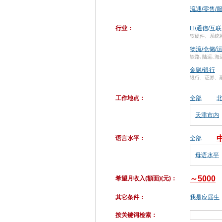
流通/零售/
行业：
IT/通信/互
软硬件、系统
物流/仓储/
铁路､陆运､海
金融/银行
银行、证券、
工作地点：
全部
天津市内
语言水平：
全部
母语水平
～5000
希望月收入(額面)(元)：
其它条件：
我是应届生
按关键词检索：