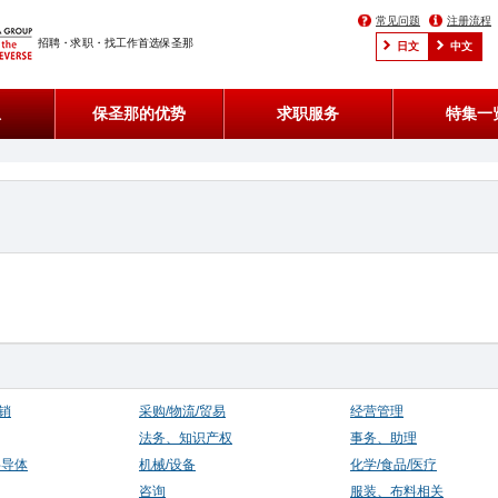
常见问题
注册流程
招聘・求职・找工作首选保圣那
日文
中文
息
保圣那的优势
求职服务
特集一
销
采购/物流/贸易
经营管理
法务、知识产权
事务、助理
半导体
机械/设备
化学/食品/医疗
咨询
服装、布料相关