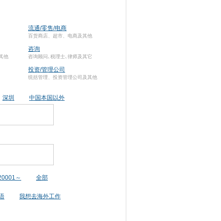
流通/零售/电商
百货商店、超市、电商及其他
咨询
其他
咨询顾问､税理士､律师及其它
投资/管理公司
统括管理、投资管理公司及其他
深圳
中国本国以外
20001～
全部
语
我想去海外工作