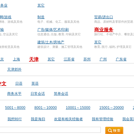
服务业
其它
联网/游戏
制造
贸易/进出口
网络、游戏及其他
电子、机械、化工、服装及其他
商品、原材料及零部件的贸易
商业服务
运输
广告/媒体/艺术/印刷
运､空运及其它
信息通信､出版､教育､印刷及其它
旅行社、不动产中介、餐饮及
建筑/土木/房地产
其它
融资租赁及其他
建筑设计、测量、施工管理及其他
教育､医疗､福利､护理及其它
天津
北京
上海
其它
江苏省
苏州
广州
广东省
天津郊外
中文
日语
英语
商务水平
日常会话
简单会话
5001～8000
8001～10000
10001～15000
15001～20000
我想转行
我是海归
欢迎有相关经验者
我有管理经验
我会英