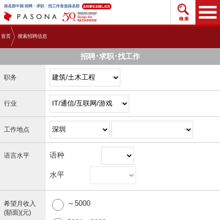
搜索招
保圣那中国 招聘・求职・找工作首选保圣那
首页
搜索招聘信息
招聘･求职･找工作
职务
行业
工作地点
语种
语言水平
水平
～5000
希望月收入
(額面)(元)