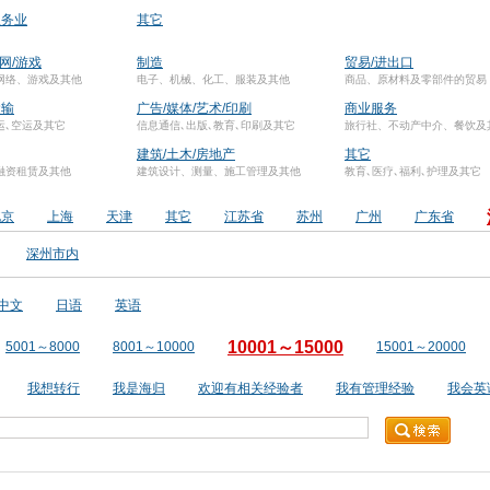
服务业
其它
联网/游戏
制造
贸易/进出口
网络、游戏及其他
电子、机械、化工、服装及其他
商品、原材料及零部件的贸易
运输
广告/媒体/艺术/印刷
商业服务
运､空运及其它
信息通信､出版､教育､印刷及其它
旅行社、不动产中介、餐饮及
建筑/土木/房地产
其它
融资租赁及其他
建筑设计、测量、施工管理及其他
教育､医疗､福利､护理及其它
北京
上海
天津
其它
江苏省
苏州
广州
广东省
深州市内
中文
日语
英语
10001～15000
5001～8000
8001～10000
15001～20000
我想转行
我是海归
欢迎有相关经验者
我有管理经验
我会英