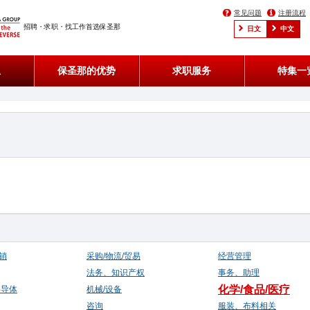
常见问题
注册流程
招聘・求职・找工作首选保圣那
日文
中文
息
保圣那的优势
求职服务
特集一
销
采购/物流/贸易
经营管理
法务、知识产权
事务、助理
化学/食品/医疗
半导体
机械/设备
咨询
服装、布料相关