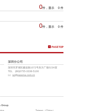
0
件，显示 0 件
0
件，显示 0 件
深圳分公司
深圳市罗湖区建设路1072号东方广场515A室
TEL (86)0755-3338-5100
sz@pasona.com.cn
 Group.
hina
Taiwan（China）