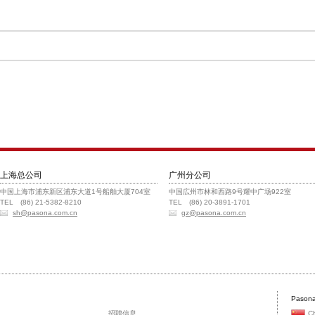
上海总公司
广州分公司
中国上海市浦东新区浦东大道1号船舶大厦704室
中国広州市林和西路9号耀中广场922室
TEL (86) 21-5382-8210
TEL (86) 20-3891-1701
sh@pasona.com.cn
gz@pasona.com.cn
Pasona
招聘信息
C