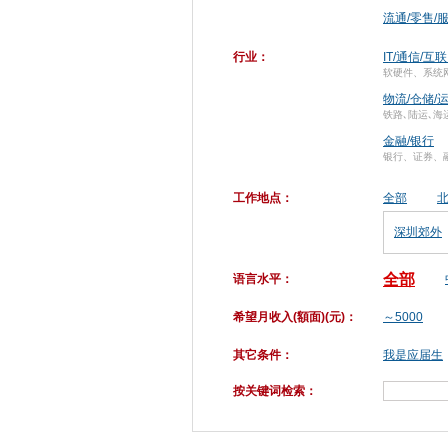
流通/零售/
行业：
IT/通信/互
软硬件、系统
物流/仓储/
铁路､陆运､海
金融/银行
银行、证券、
工作地点：
全部
深圳郊外
全部
语言水平：
希望月收入(額面)(元)：
～5000
其它条件：
我是应届生
按关键词检索：