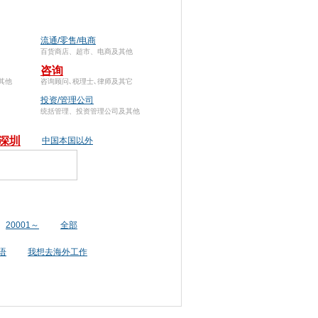
流通/零售/电商
百货商店、超市、电商及其他
咨询
其他
咨询顾问､税理士､律师及其它
投资/管理公司
统括管理、投资管理公司及其他
深圳
中国本国以外
20001～
全部
语
我想去海外工作