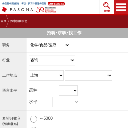
搜索招
保圣那中国 招聘・求职・找工作首选保圣那
首页
搜索招聘信息
招聘･求职･找工作
职务
行业
工作地点
语种
语言水平
水平
～5000
希望月收入
(額面)(元)