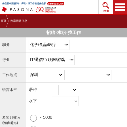
搜索招
保圣那中国 招聘・求职・找工作首选保圣那
首页
搜索招聘信息
招聘･求职･找工作
职务
行业
工作地点
语种
语言水平
水平
～5000
希望月收入
(額面)(元)