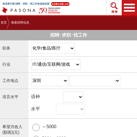
搜索招
保圣那中国 招聘・求职・找工作首选保圣那
首页
搜索招聘信息
招聘･求职･找工作
职务
行业
工作地点
语种
语言水平
水平
～5000
希望月收入
(額面)(元)