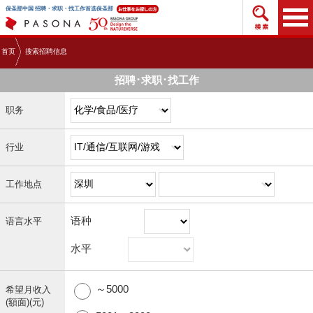
搜索招
保圣那中国 招聘・求职・找工作首选保圣那
首页
搜索招聘信息
招聘･求职･找工作
职务
行业
工作地点
语种
语言水平
水平
～5000
希望月收入
(額面)(元)