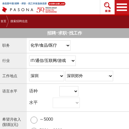
搜索招
保圣那中国 招聘・求职・找工作首选保圣那
首页
搜索招聘信息
招聘･求职･找工作
职务
行业
工作地点
语种
语言水平
水平
～5000
希望月收入
(額面)(元)