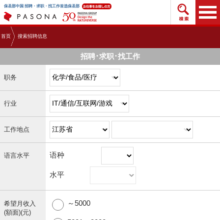
搜索招
保圣那中国 招聘・求职・找工作首选保圣那
首页
搜索招聘信息
招聘･求职･找工作
职务
行业
工作地点
语种
语言水平
水平
～5000
希望月收入
(額面)(元)