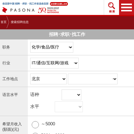
搜索招
保圣那中国 招聘・求职・找工作首选保圣那
首页
搜索招聘信息
招聘･求职･找工作
职务
行业
工作地点
语种
语言水平
水平
～5000
希望月收入
(額面)(元)