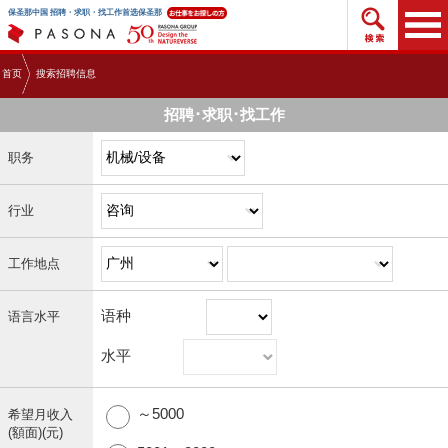
搜索招
保圣那中国 招聘・求职・找工作首选保圣那
首页
搜索招聘信息
招聘･求职･找工作
职务
行业
工作地点
语种
语言水平
水平
～5000
希望月收入
(額面)(元)